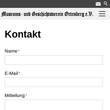
Aktuelles
Kontakt
Über uns
Name
*
Ausstellungen
E-Mail
*
Geschichte
Mitteilung
*
Hotspots